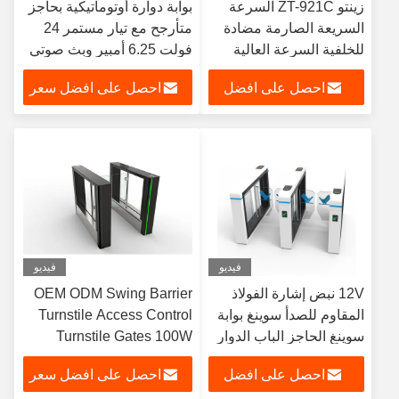
زينتو ZT-921C السرعة
بوابة دوارة أوتوماتيكية بحاجز
السريعة الصارمة مضادة
متأرجح مع تيار مستمر 24
للخلفية السرعة العالية
فولت 6.25 أمبير وبث صوتي
المشاة الدورانية المتحركة
ومؤشر LED للتحكم في
احصل على افضل
احصل على افضل سعر
دمج مع رمز QR
الوصول
سعر
فيديو
فيديو
12V نبض إشارة الفولاذ
OEM ODM Swing Barrier
المقاوم للصدأ سوينغ بوابة
Turnstile Access Control
سوينغ الحاجز الباب الدوار
Turnstile Gates 100W
90W
احصل على افضل
احصل على افضل سعر