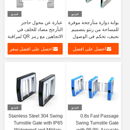
فيديو
فيديو
بوابة دوارة متأرجحة موفرة
عبارة عن محول حاجز
للمساحة من زنتو بتصميم
التأرجح مضاد للخلف في
نحيف، تحكم في الوصول
الاتجاهين مع رمز QR لمراقبة
ثنائي الاتجاه مع مؤشر
الوصول إلى السوبر ماركت
احصل على افضل
احصل على افضل سعر
LED
سعر
فيديو
فيديو
Stainless Steel 304 Swing
0.8s Fast Passage
Turnstile Gate with IP65
Swing Turnstile Gate
Waterproof and Military-
with 99.9% Accurate