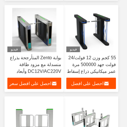
سعر
فيديو
فيديو
55 كجم وزن 12 فولت/24
بوابة Zento المتأرجحة بذراع
فولت جهد 500000 مرة
منسدلة مع مزود طاقة
عمر ميكانيكي ذراع إسقاط
DC12V/AC220V وأبعاد
بوابة دوارة للتحكم في
1400x160x980 ملم وضمان
احصل على افضل
احصل على افضل سعر
الوصول
لمدة 12 شهرًا
سعر