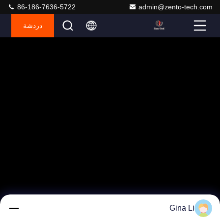
86-186-7636-5722
admin@zento-tech.com
دردشة
Gina Li