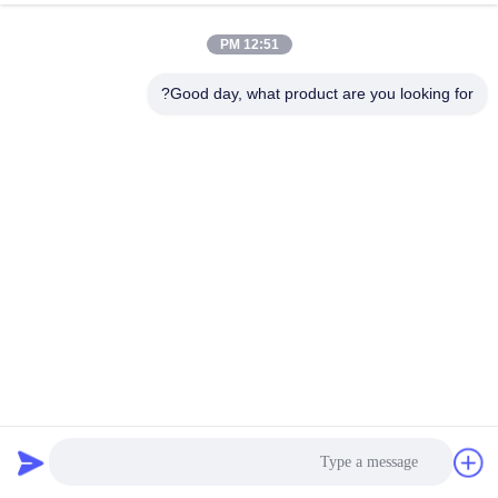
12:51 PM
Good day, what product are you looking for?
الأشعة تحت الحمراء المضادة للقرص مبنى المكاتب الدوارة
المشاة سوينغ بوابات OEM ODM
سوينغ حاجز الباب الدوار
2023-09-25
82 الرؤى