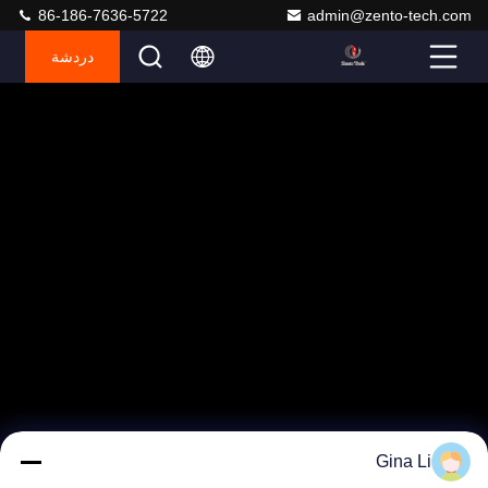
86-186-7636-5722
admin@zento-tech.com
دردشة
Gina Li