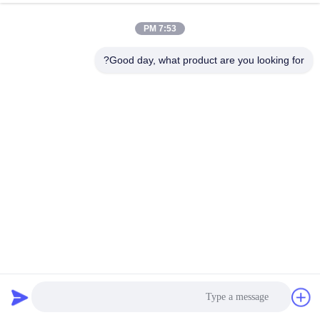
7:53 PM
Good day, what product are you looking for?
Zento التعرف على الوجه بوابة الدوران الحاجز بوابة السرعة
السريعة نظام بطاقة التحكم في وصول المشاة
بوابة السرعة حارة الباب الدوار
2025-03-18
98 الرؤى