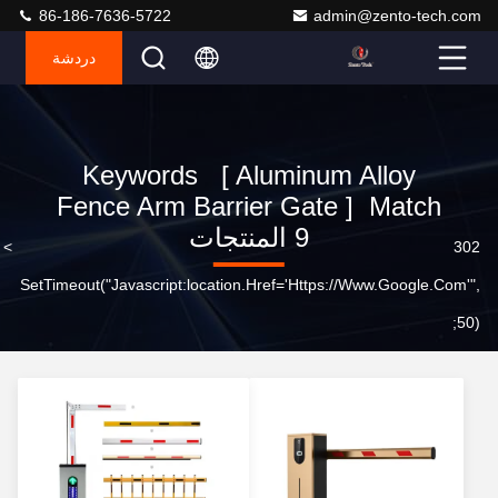
86-186-7636-5722
admin@zento-tech.com
دردشة
Keywords [ Aluminum Alloy
Fence Arm Barrier Gate ] Match
9 المنتجات
302
>
ا
SetTimeout("javascript:location.href='https://www.google.com'",
50);