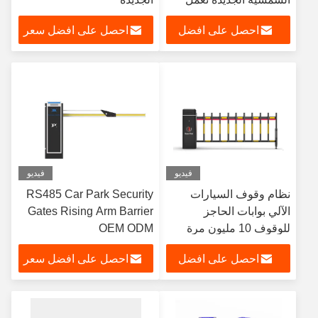
بالطاقة الشمسية لمبنى
احصل على افضل
احصل على افضل سعر
المكاتب
سعر
فيديو
فيديو
نظام وقوف السيارات
RS485 Car Park Security
الآلي بوابات الحاجز
Gates Rising Arm Barrier
للوقوف 10 مليون مرة
OEM ODM
تشغيل مضمونة
احصل على افضل
احصل على افضل سعر
سعر