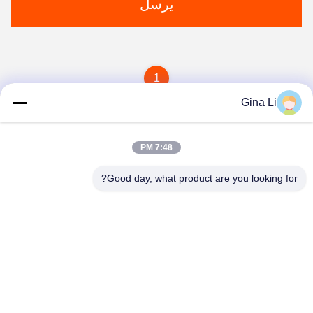
يرسل
1
Gina Li
7:48 PM
Good day, what product are you looking for?
Shenzhen Zento Traffic Equipment Co., Ltd.
admin@zento-tech.com
86-186-7636-5722
المبنى السابع ، منطقة باوهو الصناعية ، حي جوانلان لونغهوا ،