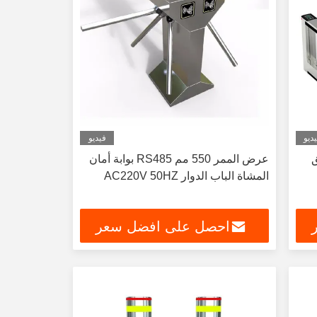
ديو
فيديو
ق
عرض الممر 550 مم RS485 بوابة أمان
المشاة الباب الدوار AC220V 50HZ
احصل على افضل سعر