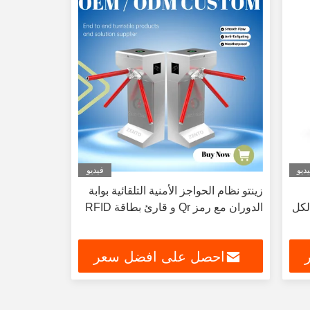
ديو
فيديو
زينتو نظام الحواجز الأمنية التلقائية بوابة
صى 250 كجم لكل
الدوران مع رمز Qr و قارئ بطاقة RFID
احصل على افضل سعر