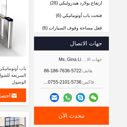
ارتفاع بولارد هيدروليكي
(28)
فتحت باب أوتوماتيكي
(6)
قفل مساحة وقوف السيارات
(6)
محطات التعرف على الوجه
(10)
جهات الاتصال
المشي من خلال جهاز الكشف
جهات الاتصال:
Ms. Gina Li
عن المعادن
(6)
هاتف:
86-186-7636-5722
جهاز فحص الأمتعة بالأشعة
السريعة للشوا
السينية
(5)
فاكس:
86-0755-2101-5736
الوصول
احصل
نتحدث الآن