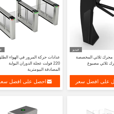
فيديو
في
بة محرك ثلاثي المخصصة
عدادات حركة المرور في الهواء الطل
رك ثلاثي مصبوغ
220 فولت عجلة الدوران البوابة
المصادقة البيومترية
 على افضل سعر
احصل على افضل سعر