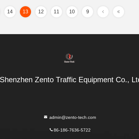
14
13
12
11
10
9
Shenzhen Zento Traffic Equipment Co., Ltd
admin@zento-tech.com
86-186-7636-5722