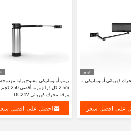
فيديو
في
حرك كهربائي أوتوماتيكي لـ
زينتو أوتوماتيكي مفتوح بوابة مزدوجة
2.5m كل ذراع وزنه أق
ورقة محرك كهربائي DC24V
 على افضل سعر
احصل على افضل سعر