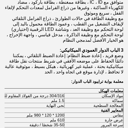
متوافق مع IC ، ID ، بطاقة ممغنطة ، بطاقة باركود ، مضاد
للكهرباء الساكنة ، وغيرها من ذراع الفرامل لمعدات التحكم لإلغاء
القفل ، سريع وموثوق
مع وظيفة الطاقة في حالات الطوارئ ، ذراع الفرامل التلقائي
لإيقاف التشغيل من القطب ، وعمود الطاقة محمول باليد إلى
لوحة التحكم مع وظيفة العد ، وشاشة LED الرقمية (اختياري)
لوحة التحكم مع وظيفة الذاكرة ، مدخل قياسي ، واجهة الإخراج ،
هو الخيار الأفضل لمدمجي النظام
3 الباب الدوار العمودي الميكانيكي:
وضع فريد ، إعادة ضبط النظام: إعادة الضبط التلقائي ، يمكننا
دائمًا الحفاظ على موضعه الأفقي في شريط منتجات نقل طاقة
ميكانيكية بحتة ، عملية غير كهربائية ، هيكل بسيط ، موثوقية عالية
لا تحافظ ، لإدارة موقع في اتجاه واحد ، الحد
معلمة بوابة ترايبود الباب الدوار:
معلمات الهيكل
مواد الإسكان
304/316 درجة من الفولاذ المقاوم للصدأ
سماكة
1.5 ملم
المعالجة السطحية
نحى النهاية
المعايير الفنية
مقاس
1200 * 120 * 980 ملم
عرض حارة
610 ملم
سرعة المرور
35-50 شخصًا / دقيقة