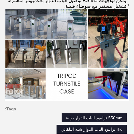
* يمكن لواجهات RS485 توصيل الباب الدوار بالكمبيوتر مباشرة.
* تشغيل مستقر مع ضوضاء قليلة.
Tags:
550mm ترايبود الباب الدوار بوابة
rfid ترايبود الباب الدوار شبه التلقائي