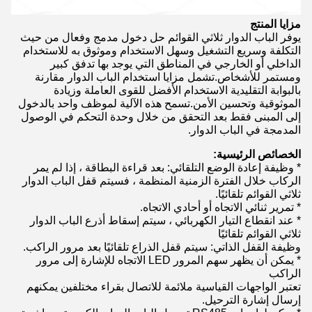
مزايا المنتج
يوفر الباب الدوار ثلاثي القوائم حل دخول مدمج وفعال من حيث
التكلفة وسريع التشغيل وسهل الاستخدام وموثوق به للاستخدام
الداخلي أو الخارجي في المناطق التي يوجد بها تدفق كبير
ومستمر للأشخاص.تشمل مزايا استخدام الباب الدوار مقارنة
بالبوابة التقليدية الاستخدام الأفضل للقوى العاملة وزيادة
الموثوقية وتحسين الأمن.تسمح هذه الآلية لموظف واحد بالدخول
إلى المبنى فقط بعد التحقق من خلال وحدة التحكم في الوصول
المدمجة في الباب الدوار.
الخصائص الرئيسية:
* وظيفة إعادة الوضع التلقائي: بعد قراءة البطاقة ، إذا لم يمر
الركاب خلال الفترة الزمنية المنظمة ، فسيتم قفل الباب الدوار
ثلاثي القوائم تلقائيًا.
* تمرير ثنائي الاتجاه أو أحادي الاتجاه.
* عند انقطاع التيار الكهربائي ، سيتم إسقاط أذرع الباب الدوار
ثلاثي القوائم تلقائيًا
وظيفة القفل الذاتي: سيتم قفل الذراع تلقائيًا بعد مرور الراكب.
* يمكن أن يظهر سهم المرور LED الاتجاه للإشارة إلى مرور
الراكب
تعتبر الواجهات القياسية ملائمة للاتصال بقراء مختلفين يمكنهم
إرسال إشارة الترحيل.