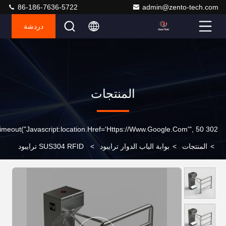
86-186-7636-5722
admin@zento-tech.com
دردشة
المنتجات
302 SetTimeout("javascript:location.href='https://www.google.com'", 50);
>
المنتجات
>
بوابة الباب الدوار ترايبود
>
SUS304 RFID ترايبود
الباب الدوار بوابة 30-45 شخصًا / دقيقة مدخل التحكم الإلكتروني في
الوصول