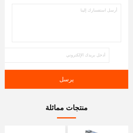
يرسل
منتجات مماثلة