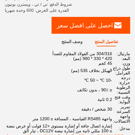
شروط الدفع: تي / تي ، ويسترن يونيون
القدرة على العرض: 600 وحدة شهريا
احصل على افضل سعر
تفاصيل المنتج
وصف المنتج
مارتيال:
304/316 من الفولاذ المقاوم للصدأ
البعد:
420 * 330 * 980 (مم)
وزن:
45 كجم
طول ذراع
الهيكل بخلاف 535 (مم)
الفرامل:
درجة
-10 ℃ ~ 50 ℃
حرارة:
الرطوبة
≤ 90٪ ، بدون تكاثف
النسبية:
وقت فتح
0.2 ثانية
البوابة:
تمرير
30 شخص / دقيقة
السرعة:
واجهة
واجهة RS485 القياسية ، المسافة ≤ 1200 متر
الاتصالات:
إشارة اتصال جافة أو إشارة مستوى +12 فولت أو عرض نبضة
مدخل:
≥ 100 مللي ثانية من إشارة نبضة DC12V ، تيار الق