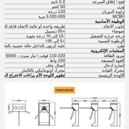
فتح / إغلاق السرعة
0.2 ثانية
وزن
50 كجم
زاوية الدوران
120 درجة
MCBF
5.000.000 مرة
الوظيفة الأساسية
تناوب الاتجاه
طريقة واحدة أو ثنائية الاتجاه قابلة للتعد
ضوضاء
<55 ديسيبل
درجة حرارة التشغيل
-15 إلى 70 درجة مئوية
الرطوبة النسبية
5٪ إلى 95٪
طَرد
علبة كرتون بالداخل.حالة خشبية بالخارج
المعلمات الإلكترونية
مزود الطاقة
110-220 فولت / تيار متردد ، 50/60 هرتز
القوة المصنفة
100 واط
اشارة ادخال
اتصال جاف
محرك القيادة
محرك أوتوماتيكي بالكامل
اللوحة الرئيسية
تطوير اللوحة الأم براءات الاختراع المس