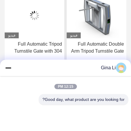
فيديو
فيديو
Full Automatic Tripod
Full Automatic Double
Turnstile Gate with 304
Arm Tripod Turnstile Gate
Stainless Steel
with RS485
Construction AC
Communication AC
Gina Li
احصل على افضل سعر
احصل على افضل سعر
220V/110V and 30-45
220V/110V and 30-45
Persons Per Minute
Persons Per Minute
Capacity
Capacity
12:15 PM
Good day, what product are you looking for?
Shenzhen Zento Traffic Equipment Co., Ltd.
admin@zento-tech.com