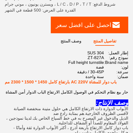
شروط الدفع: L / C ، D / P ، T / T ، ويسترن يونيون ، موني جرام
القدرة على العرض: 500 قطعة في الشهر
احصل على افضل سعر
تفاصيل المنتج
وصف المنتج
إطار العمل:
SUS 304
نموذج رقم:
ZT-827A
Full height turnstile
Brand name:
لون:
فضة
سرعة:
30-45P / دقيقة
ضمان:
سنة واحدة
باب دوار للمشاة AC 220V بارتفاع كامل 1450 * 1500 * 2300 مم
حار بيع نظام التحكم في الوصول الكامل الارتفاع الباب الدوار أمن المشاة
وصف الإنتاج:
الأبواب الدوارة ذات الارتفاع الكامل هي حلول متينة منخفضة الصيانة 
لأقسى الظروف الخارجية.هم بمثابة رادع ضد
الذيل والدخول غير المصرح به في خط السياج الخاص بك.لدينا نموذجين ، 
الفولاذ المقاوم للصدأ أو الشفاف للداخلية.
باب دوار كامل الارتفاع بأربعة أذرع ، أكثر الأبواب الدوارة ثقة وأمانًا - 
هيكل ملحوم بالكامل مناسب له