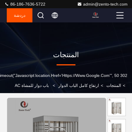
86-186-7636-5722
admin@zento-tech.com
دردشة
المنتجات
302 SetTimeout("javascript:location.href='https://www.google.com'", 50);
>
المنتجات
>
ارتفاع كامل الباب الدوار
>
باب دوار للمشاة AC
220V بارتفاع كامل 1450 * 1500 * 2300 مم