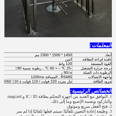
المعلمات:
أبعاد
1450 * 1500 * 2300 مم
نافذة قراءة البطاقة:
اثنين
القوة المصنفة
120 واط
درجة حرارة التشغيل
-25 ℃ ~ + 60 ℃ ، رطوبة نسبية 90٪
الرطوبة ذات الصلة
≥90٪ ر
واجهة الاتصالات
RS485 ، المسافة ≤1200m
مزود الطاقة
تيار متردد 220 فولت / 110 فولت ± 10٪ 50/60 ميجا هرتز (اختياري)
الخصائص الرئيسية:
1. التوافق مع العديد من أجهزة التحكم بطاقة IC / ID و magcard
والباركود وبصمة الإصبع وما إلى ذلك.
2. فتح القفل سريع وموثوق.
3. وظيفة إعادة التعيين تلقائيًا: سيتم قفلها تلقائيًا إذا لم يمر