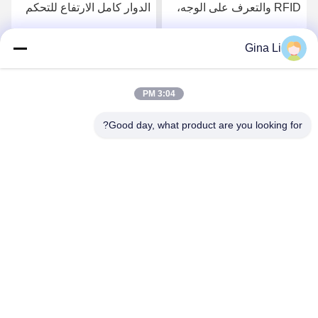
RFID والتعرف على الوجه،
الدوار كامل الارتفاع للتحكم
230 كجم
في الوصول ثنائي الاتجاه
Gina Li
احصل على افضل سعر
احصل على افضل سعر
3:04 PM
Good day, what product are you looking for?
Shenzhen Zento Traffic Equipment Co., Ltd.
admin@zento-tech.com
86-186-7636-5722
المبنى السابع ، منطقة باوهو الصناعية ، حي جوانلان لونغهوا ،
شنتشن ، قوانغدونغ الصين