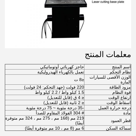
معلمات المنتج
اسم المنتج
حاجز كهربائي أوتوماتيكي
نظام التحكم
تعمل بالكهرباء الهيدروليكية
الوزن الأقصى للسيارات
≤8 ت
المارة
مزود الطاقة
220 فولت (جهد التحكم: 24 فولت)
قوة النظام
1.5 كيلو واط / 2.2 كيلو واط
ارتفاع الوقت
≤ 4 ق (قابل للتعديل)
اسقاط الوقت
≤ 2 ثانية (قابل للتعديل)
درجة حرارة العمل
-35 درجة مئوية ~ 75 درجة مئوية
مادة
# 304 الفولاذ المقاوم للصدأ
219 مم (168 مم ، 275 مم ، 324 مم متوفرة
قطر العمود
أيضًا)
سماكة السكن
6 مم (8 مم ، 10 مم متوفرة أيضًا)