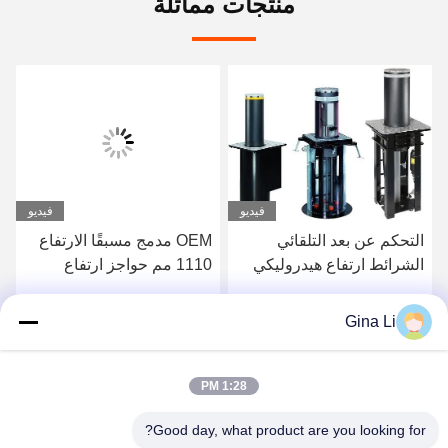
منتجات مماثلة
فيديو
فيديو
التحكم عن بعد التلقائي
OEM مدمج مسبقًا الارتفاع
الشرائط ارتفاع هيدروليكي
1110 مم حواجز ارتفاع
قابل للسحب IP68
أوتوماتيكية للممرات
Gina Li
احصل على افضل سعر
احصل على افضل سعر
1:28 PM
Good day, what product are you looking for?