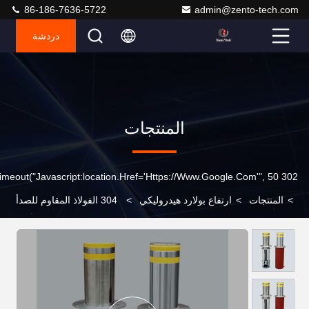
86-186-7636-5722
admin@zento-tech.com
دردشة
المنتجات
302 SetTimeout("javascript:location.href='https://www.google.com'", 50);
>
المنتجات
>
ارتفاع بولارد هيدروليكي
>
304 الفولاذ المقاوم للصدأ
التحكم عن بعد الهيدروليكية ارتفاع شرائط 1.5kW