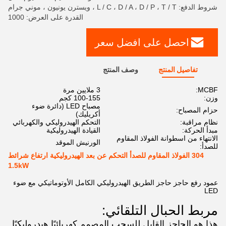
شروط الدفع: L / C ، D / A ، D / P ، T / T ، ويسترن يونيون ، موني جرام
القدرة على العرض: 1000
احصل على افضل سعر
تفاصيل المنتج
وصف المنتج
MCBF:
3 ملايين مرة
وزن:
100-155 كجم
مصباح LED (دائرة ضوء
حزام المصباح:
أكريليك)
نظام مراقبة:
التحكم الهيدروليكي والكهربائي
مبدأ الحركة:
القيادة الهيدروليكية
الانتهاء من اسطوانة الفولاذ المقاوم
الورنيش الموقد
للصدأ:
304 الفولاذ المقاوم للصدأ التحكم عن بعد الهيدروليكية ارتفاع شرائط
1.5kW
عمود رفع حاجز حاجز الطريق الهيدروليكي الكامل الأوتوماتيكي مع ضوء
LED
مربط الحبال التلقائي:
هذا هو الحاجز القابل للسحب المصمم كهربائيًا هيدروليكيًا