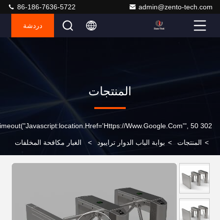
86-186-7636-5722
admin@zento-tech.com
دردشة
المنتجات
302 SetTimeout("javascript:location.href='https://www.google.com'", 50);
>
المنتجات
>
بوابة الباب الدوار ترايبود
>
الغبار مكافحة المخلفات
نصف ارتفاع الباب الدوار بوابة قطرة الذراع الباب الدوار AC220V