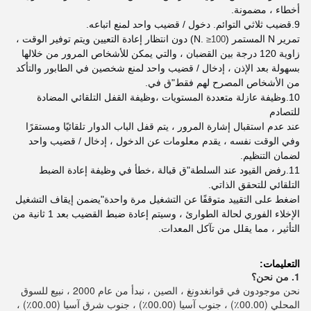
أخطاء ، مضمونة.
9.
قضيب ثلاثي التوائم. دخول / قضيب واحد لمنع اتباعه.
تمرير N المستمر (N.
) دون انتظار إعادة التعيين ويتم توفير الوقت ،
≥
100
زاوية 120 درجة بين القضبان ، والتي يمكن للأشخاص المرور من خلالها
بسهولة بعد الإذن ، إدخال / قضيب واحد لمنع شخصين في الطابور والتأكد
من الأشخاص المصرح لهم فقط
"
ق في.
10.
وظيفة عازلة متعددة المستويات ،
وظيفة القفل التلقائي المضادة
للتصادم
عند عدم استقبال إشارة المرور ، يتم قفل الباب الدوار تلقائيًا ومستقرًا
وفي الوقت نفسه ، يقدم معلومات عن الدخول ، إدخال / قضيب واحد
لضمان التنظيم.
11.
رفض القيود عند السلطة
"
ق قبالة ،
خطأ في وظيفة إعادة الضبط
التلقائي للتحقق الذاتي.
اضغط على التقييد متوقفًا عن التشغيل مرة واحدة
"
يضمن إيقاف التشغيل
الإخلاء الفوري لحالة الطوارئ ، وسيتم إعادة ضبط القضيب بعد 1 ثانية من
التأثير ، مما يقلل من تآكل المعدات.
التعليمات:
1. من نحن؟
نحن موجودون في قوانغدونغ ، الصين ، نبدأ من عام 2000 ، نبيع للسوق 
المحلي (00.00٪) ، جنوب آسيا (00.00٪) ، جنوب شرق آسيا (00.00٪) ، 