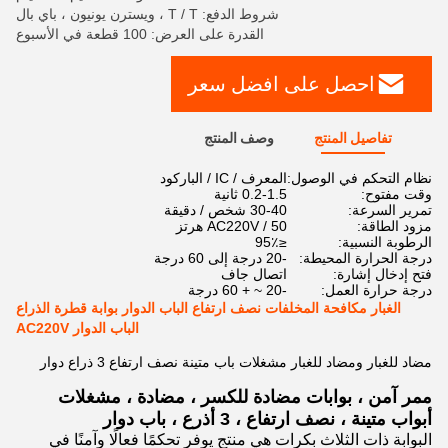
شروط الدفع: T / T ، ويسترن يونيون ، باي بال
القدرة على العرض: 100 قطعة في الأسبوع
احصل على افضل سعر
تفاصيل المنتج
وصف المنتج
نظام التحكم في الوصول:
المعرف / IC / الباركود
وقت مفتوح:
0.2-1.5 ثانية
تمرير السرعة:
30-40 شخص / دقيقة
مزود الطاقة:
AC220V / 50 هرتز
الرطوبة النسبية:
≤95٪
درجة الحرارة المحيطة:
-20 درجة إلى 60 درجة
فتح إدخال إشارة:
اتصال جاف
درجة حرارة العمل:
-20 ~ + 60 درجة
الغبار مكافحة المخلفات نصف ارتفاع الباب الدوار بوابة قطرة الذراع
الباب الدوار AC220V
مضاد للغبار ومضاد للغبار مشغلات باب متينة نصف ارتفاع 3 ذراع دوار
ممر آمن ، بوابات مضادة للكسر ، مضادة ، مشغلات
أبواب متينة ، نصف ارتفاع ، 3 أذرع ، باب دوار
البوابة ذات الثلاث بكرات هي منتج يوفر تحكمًا فعالًا وآمنًا في