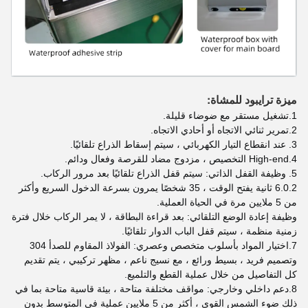
ميزة ترايبود للمشاة:
1.
تشغيل مستقر مع ضوضاء قليلة.
2.
تمرير ثنائي الاتجاه أو أحادي الاتجاه
.
3. عند انقطاع التيار الكهربائي ، سيتم إسقاط الذراع تلقائيًا.
4.High-end التخصيص ، مزدوج مضاد للقرصة وفعال ودائم.
5. وظيفة القفل الذاتي: سيتم قفل الذراع تلقائيًا بعد مرور الركاب.
6.0.2 ثانية يفتح الوقت ، 35 شخصًا يمرون بسرعة الدخول السريع وأكثر
من 5 ملايين مرة في الحياة العملية.
وظيفة إعادة الوضع التلقائي: بعد قراءة البطاقة ، لا يمر الركاب خلال فترة
زمنية منظمة ، سيتم قفل الباب الدوار تلقائيًا.
7.
اختيار المواد بأسلوب متخصص وعصري: الفولاذ المقاوم للصدأ 304
وتصميم فريد ، بسيط ورائع ، مع نسيج ناعم ، مظهر تركيبي ، يتم تقديم
كل التفاصيل من خلال عملية القطع والتلميع.
8.
دعم داخلي وخارجي: مواقف مختلفة متاحة ، بيئة قاسية متاحة بما في
ذلك ضوء الشمس القوي ، أكثر من 5 ملايين عملية في المتوسط ​​بدون