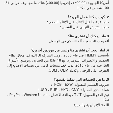
أمريكا الجنوبية (00.00٪) ، إفريقيا (00.00٪).هناك ما مجموعه حوالي 51-
100 شخص في مكتبنا.
2. كيف يمكننا ضمان الجودة؟
دائما عينة ما قبل الإنتاج قبل الإنتاج الضخم ؛
دائما التفتيش النهائي قبل الشحن ؛
3.ماذا يمكنك أن تشتري منا؟
آلة وقت الحضور ، آلة التحكم في الوصول
4. لماذا يجب أن تشتري منا وليس من موردين آخرين؟
تأسست TIMMY في عام 2000 ، وهي الشركة الرائدة في مجال نظام 
الحضور والانصراف البيومتري مع 18 عامًا من الخبرة ، وتوسيع الأسواق 
الخارجية من عام 2015. لدينا خط منتجات كامل من بصمات الأصابع إلى 
التعرف على الوجه ، وكذلك ODM ، OEM.
5. ما هي الخدمات التي يمكننا تقديمها؟
شروط التسليم المقبولة: FOB ، EXW ；
عملة الدفع المقبولة: USD ، EUR ، HKD ، CNY ؛
نوع الدفع المقبول: T / T ، بطاقة الائتمان ، PayPal ، Western Union ، 
نقدًا ؛
اللغة: الإنجليزية والصينية