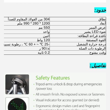
حدود:
نطاق
304 من الفولاذ المقاوم للصدأ
أبعاد
1200 * 280 * 990 ملم
عرض الممر
550 مم
ضوء LED يشير
واحد
نافذة قراءة البطاقة:
اثنين
القوة المصنفة
120 واط
درجة حرارة التشغيل
-25 ℃ ~ + 60 ℃ ، رطوبة نسبية 90٪
الرطوبة ذات الصلة
≥90٪ ر
وقت مفتوح
0.2 ثانية
تفاصيل: