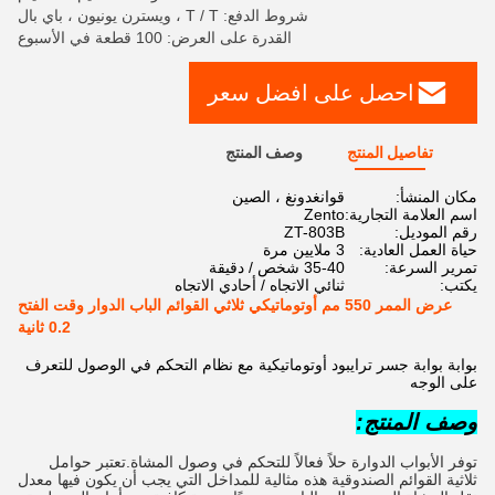
شروط الدفع: T / T ، ويسترن يونيون ، باي بال
القدرة على العرض: 100 قطعة في الأسبوع
احصل على افضل سعر
تفاصيل المنتج
وصف المنتج
مكان المنشأ:
قوانغدونغ ، الصين
اسم العلامة التجارية:
Zento
رقم الموديل:
ZT-803B
حياة العمل العادية:
3 ملايين مرة
تمرير السرعة:
35-40 شخص / دقيقة
يكتب:
ثنائي الاتجاه / أحادي الاتجاه
عرض الممر 550 مم أوتوماتيكي ثلاثي القوائم الباب الدوار وقت الفتح
0.2 ثانية
بوابة بوابة جسر ترايبود أوتوماتيكية مع نظام التحكم في الوصول للتعرف
على الوجه
وصف المنتج:
توفر الأبواب الدوارة حلاً فعالاً للتحكم في وصول المشاة.تعتبر حوامل 
ثلاثية القوائم الصندوقية هذه مثالية للمداخل التي يجب أن يكون فيها معدل 