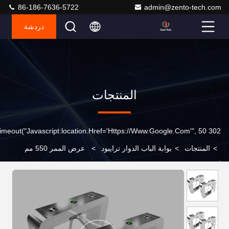
86-186-7636-5722
admin@zento-tech.com
دردشة
المنتجات
302 SetTimeout("javascript:location.href='https://www.google.com'", 50);
>
المنتجات
>
بوابة الباب الدوار ترايبود
>
عرض الممر 550 مم
أوتوماتيكي ثلاثي القوائم الباب الدوار وقت الفتح 0.2 ثانية