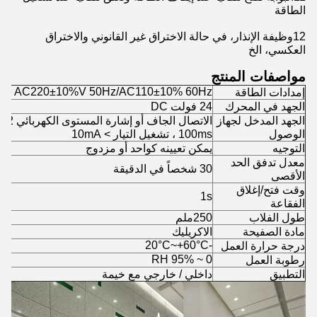
الطاقة
12وظيفة الإنذار، في حالة الاختراق غير القانوني والاختراق
العكسي، الخ
مواصفات المنتج
AC220±10%V 50Hz/AC110±10% 60Hz
إمدادات الطاقة
الجهد في المحرك
24 فولت DC
الجهد المدخل لجهاز
الوصول
100ms ، تشغيل التيار > 10mA
التوجيه
يمكن تعيينه كواحد أو مزدوج
معدل تدفق الحد
30 شخصاً في الدقيقة
الأقصى
وقت فتح/إغلاق
1s
الفقاعة
طول الفلاب
250ملم
مادة الصفيحة
الاكريليك
-20°C~+60°C
درجة حرارة العمل
0 ~ 95% RH
رطوبة العمل
التطبيق
داخلي / خارجي مع خيمة