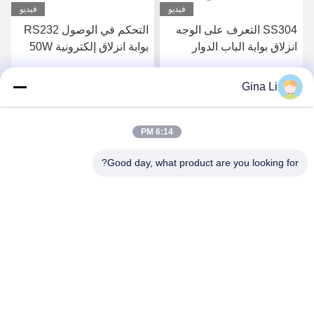
فيديو
فيديو
SS304 التعرف على الوجه
التحكم في الوصول RS232
انزلاق بوابة الباب الدوار
بوابة انزلاق إلكترونية 50W
عرض 550 مم
Gina Li
احصل على افضل سعر
احصل على افضل سعر
6:14 PM
Good day, what product are you looking for?
Shenzhen Zento Traffic Equipment Co., Ltd.
admin@zento-tech.com
86-186-7636-5722
المبنى السابع ، منطقة باوهو الصناعية ، حي جوانلان لونغهوا ،
شنتشن ، قوانغدونغ الصين