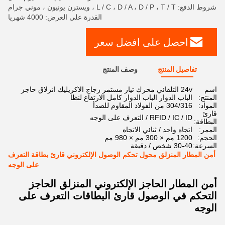
شروط الدفع: L / C ، D / A ، D / P ، T / T ، ويسترن يونيون ، موني جرام
القدرة على العرض: 4000 شهريا
احصل على افضل سعر
تفاصيل المنتج
وصف المنتج
اسم
24v التلقائي محرك تيار مستمر زجاج الاكريليك انزلاق حاجز
المنتج:
الباب الدوار الباب الدوار كامل الارتفاع لنظا
المواد:
304/316 من الفولاذ المقاوم للصدأ
قارئ
RFID / IC / ID / التعرف على الوجه
البطاقة:
الممر:
اتجاه واحد / ثنائي الاتجاه
الحجم:
1200 مم × 300 مم × 980 مم
السرعة:
30-40 شخص / دقيقة
أمن المطار المنزلق محول تحكم الوصول الإلكتروني قارئ بطاقة التعرف
على الوجه
أمن المطار الحاجز الإلكتروني المنزلق الحاجز
التحكم في الوصول قارئ البطاقات التعرف على
الوجه