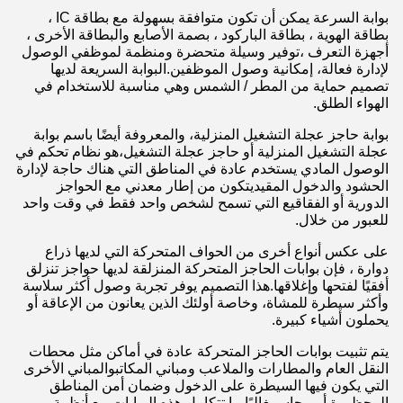
بوابة السرعة يمكن أن تكون متوافقة بسهولة مع بطاقة IC ،
بطاقة الهوية ، بطاقة الباركود ، بصمة الأصابع والبطاقة الأخرى ،
أجهزة التعرف ،توفير وسيلة متحضرة ومنظمة لموظفي الوصول
لإدارة فعالة، إمكانية وصول الموظفين.البوابة السريعة لديها
تصميم حماية من المطر / الشمس وهي مناسبة للاستخدام في
الهواء الطلق.
بوابة حاجز عجلة التشغيل المنزلية، والمعروفة أيضًا باسم بوابة
عجلة التشغيل المنزلية أو حاجز عجلة التشغيل،هو نظام تحكم في
الوصول المادي يستخدم عادة في المناطق التي هناك حاجة لإدارة
الحشود والدخول المقيديتكون من إطار معدني مع الحواجز
الدورية أو الفقاقيع التي تسمح لشخص واحد فقط في وقت واحد
للعبور من خلال.
على عكس أنواع أخرى من الحواف المتحركة التي لديها ذراع
دوارة ، فإن بوابات الحاجز المتحركة المنزلقة لديها حواجز تنزلق
أفقيًا لفتحها وإغلاقها.هذا التصميم يوفر تجربة وصول أكثر سلاسة
وأكثر سيطرة للمشاة، وخاصة أولئك الذين يعانون من الإعاقة أو
يحملون أشياء كبيرة.
يتم تثبيت بوابات الحاجز المتحركة عادة في أماكن مثل محطات
النقل العام والمطارات والملاعب ومباني المكاتبوالمباني الأخرى
التي يكون فيها السيطرة على الدخول وضمان أمن المناطق
المحظورة أمر حاسمغالبًا ما تتكامل هذه البوابات مع أنظمة