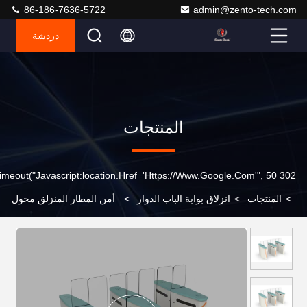
86-186-7636-5722
admin@zento-tech.com
دردشة
المنتجات
302 SetTimeout("javascript:location.href='https://www.google.com'", 50);
>
المنتجات
>
انزلاق بوابة الباب الدوار
>
أمن المطار المنزلق محول
تحكم الوصول الإلكتروني قارئ بطاقة التعرف على الوجه