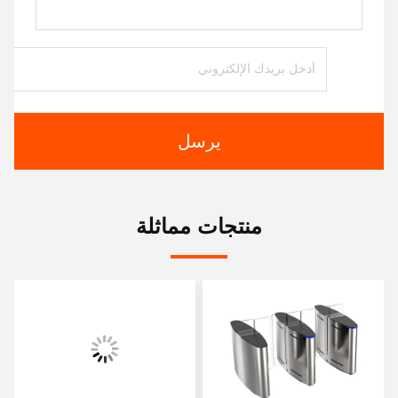
يرسل
منتجات مماثلة