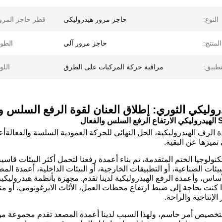
النوع:
حاجز مرور هيدروليكي
قطر حاجز المرو
لمنتج:
حاجز مرور آلي
الطو
تطبيق:
مراقبة حركة المركبات على الطرق
اللو
دروليكي الثوري: إطلاق العنان لقوة الرفع السلس و
 الرف الهيدروليكية، الحل النهائي للحركة العمودية السلسة والفعالةأ
ي تميزها عن البقية.
كنولوجيا الختم المتقدمة، تم بناء أعمدة رفعنا لتحمل أكثر البيئات ق
ئات الصناعية، أو التطبيقات الخارجية، أو البيئات الداخلية، أعمدة المصع
اس، وأعمدة الرفع الهيدروليكية لدينا تقدم. مجهزة بأنظمة هيدروليكية ع
ا كنت بحاجة إلى ضبط ارتفاع محطات العمل، الأثاث الايرغونومي، أو م
الإنتاجية والراحة.
لتخصيص أمر حاسم، ولهذا السبب لدينا أعمدة المصعد تقدم مجموعة م