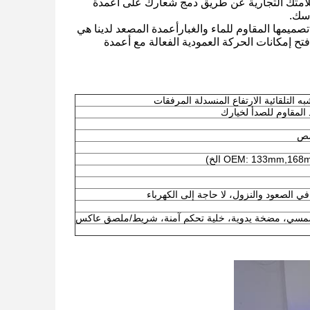
 علامتك التجارية عن طريق دمج شعارك على أعمدة
اسك.
صميمها المقاوم للماء والغبارأعمدة المصعد لدينا هي
تح إمكانات الحركة العمودية الفعالة مع أعمدة
شبه التلقائية الارتفاع المنسدلة المرفقات
ي الصعود والنزول، لا حاجة إلى الكهرباء
مسي، مضخة يدوية، خلية تحكم آمنة، شريط/ملصق عاكس