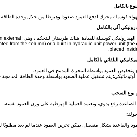
هواء كوسيلة محرك لدفع العمود صعودا وهبوطا من خلال وحدة الطاقة ال
يستخدم الزيت الهيدروليك
ted from the column) or a built-in hydraulic unit power unit (the d
placed insid
 وتخفيض العمود بواسطة المحرك المدمج في العمود.
أوتوماتيكي: يتم تشغيل عملية الصعود بواسطة وحدة الطاقة المدمجة في
الصاعدة رفع يدوي، وتعتمد العملية الهبوطية على وزن العمود نفسه.
ود والقاعدة بشكل منفصل. يمكن تخزين العمود عندما لم يعد مطلوبًا ل