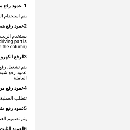
1. عمود رفع منوع بالكامل
يتم استخدام ال
2عمود رفع هيدروليكي آلي بالكامل
riving part is
e the column).
3الرفع الكهروميكانيكي التلقائي بالكامل
يتم تشغيل رفع
عمود رفع شبه 
العاملة.
4عمود رفع من نوع السحب
تتطلب العملية 
5عمود رفع متحرك:
يتم تصميم العم
6العمود الثابت: