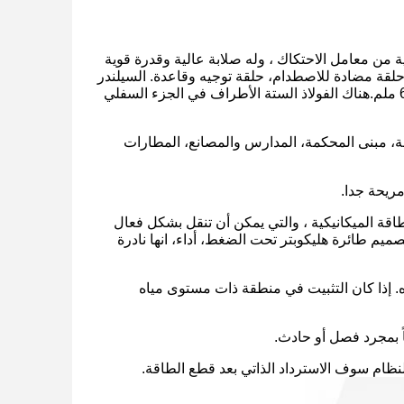
لح QPQ ، والذي يمكن أن يقلل بفعالية من معامل الاحتكاك ، وله صلابة عالية وقدرة قوية
حلقة مضادة للاصطدام، حلقة توجيه وقاعدة. السيلندر
الخارجي مصنوع من الفولاذ A3، مسحوق رش على السطح، وسمك الحافة يصل إلى 6 ملم.هناك الفولاذ الستة الأطراف في الجزء السفلي
يقة، مبنى المحكمة، المدارس والمصانع، المطارات
طاقة الميكانيكية ، والتي يمكن أن تنقل بشكل فعال
صميم طائرة هليكوبتر تحت الضغط، أداء، انها نادرة
اه. إذا كان التثبيت في منطقة ذات مستوى مياه