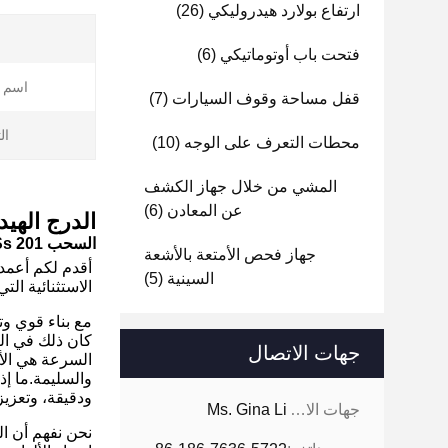
ارتفاع بولارد هيدروليكي
(26)
فتحت باب أوتوماتيكي
(6)
اسم ا
قفل مساحة وقوف السيارات
(7)
ال
محطات التعرف على الوجه
(10)
المشي من خلال جهاز الكشف
عن المعادن
(6)
الدرج الهي
السحب Ss 201 الهيدروليكي الارتفاع الرفع السلس والفعال
جهاز فحص الأمتعة بالأشعة
أقدم لكم أعمدة
السينية
(5)
الاستثنائية الت
مع بناء قوي وت
كان ذلك في البي
جهات الاتصال
السرعة هي الأس
والسليمة.ما إذ
ودقيقة، وتعزيز 
جهات الاتصال:
Ms. Gina Li
نحن نفهم أن ا