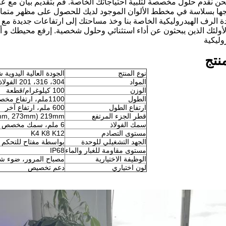
،نحن نقدم حلول مخصصة لتلبية احتياجاتك الخاصة. قم بتقديم بيان مع
جها بسلاسة في مخطط الألوان الموجود لديك للحصول على مظهر متم
ة الرف الهيدروليكية الخاصة بنا وخذ مساحتك إلى ارتفاعات جديدة مع ت
 لأولئك الذين يبحثون عن أداء استثنائي وحلول شخصية. إرفع محيطك و أف
وليكية
منتج
نوع المنتج
الجودة العالية اليدوية 
المواد
304، 316، 201 الفولاذ المقاوم للصدأ لخيارك
الوزن
100 كيلوغرام/قطعة
الطول
1100ملم، ارتفاع مخصص
ارتفاع الطول
600 ملم، ارتفاع آخر
قطر الجزء المرتفع
219mm (OEM: 133mm,168mm, 273mm الخ)
سمك الفولاذ
6 ملم، سمك مخصص
مستوى التصادم
K4 K8 K12
الجهد التشغيلي للوحدة
بواسطة مفتاح للتحكم ف
مستوى مقاومة للغبار والماء
IP68
الوظيفة الاختيارية
مصباح المرور، ضوء ش
لون اختياري
دعم تخصيص