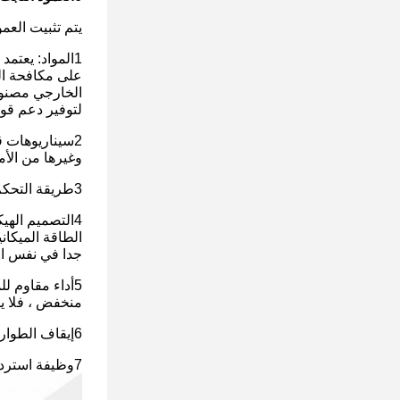
يتم تثبيت الع
على مكافحة الص
لتوفير دعم ق
2سيناريوهات ق
وغيرها من الأما
3طريقة التحكم: تحكم الكمبيوتر / التحكم عن بعد اللاسلكي / تحكم الهاتف المحمول ، مريحة جدا.
4التصميم الهي
الطاقة الميكان
جدا في نفس ال
5أداء مقاوم ل
منخفض ، فلا ي
6إيقاف الطوارئ: مع زر إيقاف الطوارئ على لوحة التحكم ، يمكن إيقافه بسهولة يدوياً بمجرد فصل أو حادث.
7وظيفة استرداد الأخطاء: كل إنتاج HangGongWang مع وظيفة استرداد الأخطاء، والنظام سوف الاسترداد الذاتي بعد قطع الطاقة.