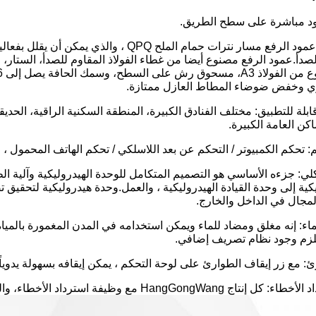
مود مباشرة على سطح الطريق.
1المواد: يعتمد عمود الرفع مسار نترات حمام الم
دأ.عمود الرفع مصنوع أيضا من غطاء الفولاذ المقاوم للصدأ، الستار، 
وي وخفض ضوضاء المطاط العازل ممتازة.
ابلة للتطبيق: مختلف الفنادق الكبيرة، المنطقة السكنية الراقية، الحد
كن العامة الكبيرة.
كلي: جزءه الأساسي هو التصميم المتكامل للوحدة الهيدروليكية وآلية ال
يكية إلى وحدة القيادة الهيدروليكية ، والعمل.وحدة هيدروليكية لتحقيق ت
مجال في الداخل والخارج.
لماء: إنه مغلق ومضاد للماء ويمكن استخدامه في المدن المغمورة بالمي
لزم وجود نظام تصريف إضافي.