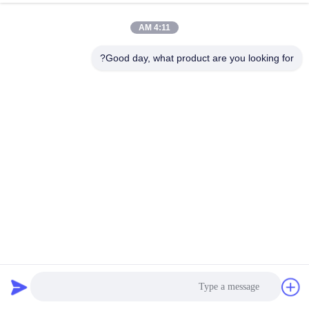
4:11 AM
Good day, what product are you looking for?
8 بوصة نظام التعرف على الوجه البيومترية آلة الحضور قارئ
الوجه 2 جيجابايت RAM
محطات التعرف على الوجه
2025-06-26
11 الرؤى