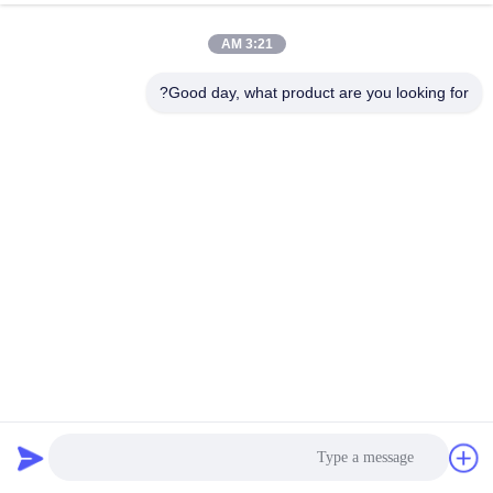
3:21 AM
Good day, what product are you looking for?
سلامة الطرق الفولاذ المقاوم للصدأ تلسكوبي هيدروليكي ارتفاع
شرائط 24V
ارتفاع بولارد هيدروليكي
2023-11-24
87 الرؤى