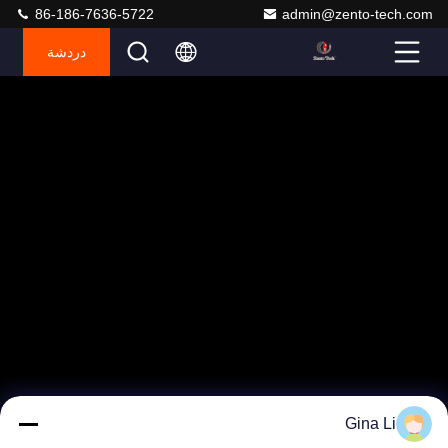
86-186-7636-5722
admin@zento-tech.com
دردشة
Gina Li