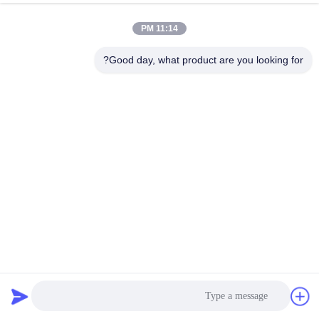
11:14 PM
Good day, what product are you looking for?
صالة ألعاب رياضية عالية الأمان 1.5 مم ذات ارتفاع كامل لبوابة
الباب الدوار لمركز اللياقة البدنية
ارتفاع كامل الباب الدوار
2023-12-04
392 الرؤى