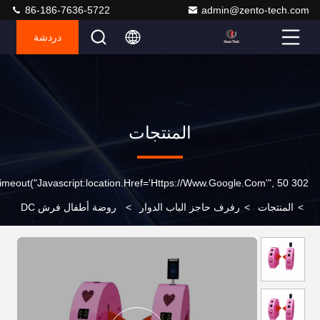
86-186-7636-5722
admin@zento-tech.com
دردشة
المنتجات
302 SetTimeout("javascript:location.href='https://www.google.com'", 50);
>
المنتجات
>
رفرف حاجز الباب الدوار
>
روضة أطفال فرش DC
24V التحكم في الوصول سوينغ الحاجز بوابة الباب الدوار OEM ODM