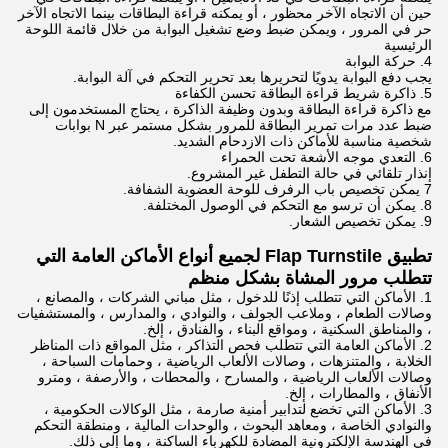
حين أن الاتجاه الآخر محظور ، أو يمكنه قراءة البطاقات بينما الاتجاه الآخر
حر في المرور ، ويمكن ضبط وضع تشغيل البوابة من خلال قائمة اللوحة
الرئيسية
4. حركة البوابة
يجب دفع البوابة يدويًا لتحريرها بعد تحرير التحكم في آلة البوابة.
5. ذاكرة شريط قراءة البطاقة تحسن الكفاءة
مع ذاكرة قراءة البطاقة وبدون وظيفة الذاكرة ، يحتاج المستخدمون إلى
ضبط عدد مرات تمرير البطاقة للمرور بشكل مستمر عبر N بوابات
شخصية مناسبة للأماكن ذات الازدحام الشديد.
6. التعدي موجه الأشعة تحت الحمراء
إنذار تلقائي في حالة التطفل غير المشروع.
7 يمكن تخصيص باب الرفرف للوحة العضوية الشفافة.
8. يمكن أن ترسو مع التحكم في الوصول المختلفة.
9. يمكن تخصيص الشعار.
تطبيق Flap Turnstile لجميع أنواع الأماكن العامة التي
تتطلب مرور المشاة بشكل منظم
1. الأماكن التي تتطلب إذنًا للدخول ، مثل مباني الشركات ، والمصانع ،
وصالات الطعام ، وملاعب الجولف ، والنوادي ، والمدارس ، والمستشفيات
، والمناطق السكنية ، ومواقع البناء ، والفنادق ، إلخ.
2. الأماكن العامة التي تتطلب فحص التذاكر ، مثل المواقع ذات المناظر
الخلابة ، والمتنزهات ، وصالات الألعاب الرياضية ، وحمامات السباحة ،
وصالات الألعاب الرياضية ، والمسارح ، والمحطات ، والأرصفة ، ومترو
الأنفاق ، والمطارات ، إلخ.
3. الأماكن التي تخضع لتدابير أمنية صارمة ، مثل الوكالات الحكومية ،
والنوادي الخاصة ، ومعاهد البحوث ، والوحدات المالية ، ومنطقة التحكم
في الهندسة الإلكترونية المضادة للكهرباء الساكنة ، وما إلى ذلك.