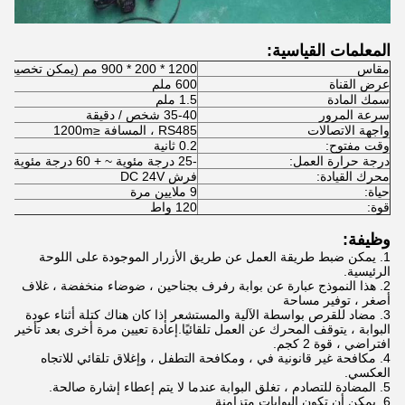
المعلمات القياسية:
مقاس
1200 * 200 * 900 مم (يمكن تخصيصها)
عرض القناة
600 ملم
سمك المادة
1.5 ملم
سرعة المرور
35-40 شخص / دقيقة
واجهة الاتصالات
RS485 ، المسافة ≤1200m
وقت مفتوح:
0.2 ثانية
درجة حرارة العمل:
-25 درجة مئوية ~ + 60 درجة مئوية
محرك القيادة:
فرش DC 24V
حياة:
9 ملايين مرة
قوة:
120 واط
وظيفة:
1. يمكن ضبط طريقة العمل عن طريق الأزرار الموجودة على اللوحة
الرئيسية.
2. هذا النموذج عبارة عن بوابة رفرف بجناحين ، ضوضاء منخفضة ، غلاف
أصغر ، توفير مساحة
3. مضاد للقرص بواسطة الآلية والمستشعر إذا كان هناك كتلة أثناء عودة
البوابة ، يتوقف المحرك عن العمل تلقائيًا.إعادة تعيين مرة أخرى بعد تأخير
افتراضي ، قوة 2 كجم.
4. مكافحة غير قانونية في ، ومكافحة التطفل ، وإغلاق تلقائي للاتجاه
العكسي.
5. المضادة للتصادم ، تغلق البوابة عندما لا يتم إعطاء إشارة صالحة.
6. يمكن أن تكون البوابات متزامنة.