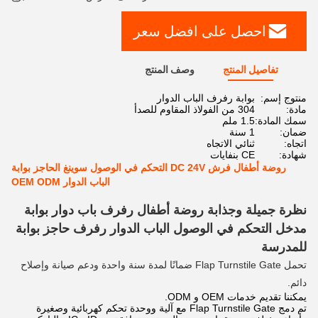
احصل على افضل سعر
تفاصيل المنتج
وصف المنتج
منتوج إسم:
بوابة رفرف الباب الدوار
مادة:
304 من الفولاذ المقاوم للصدأ
سمك المادة:
1.5 ملم
ضمان:
1 سنة
اتجاه:
ثنائي الاتجاه
شهادة:
CE بنفايات
روضة أطفال فرش DC 24V التحكم في الوصول سوينغ الحاجز بوابة
الباب الدوار OEM ODM
نظرة جميلة وجذابة روضة أطفال رفرف باب دوار بوابة
مدخل التحكم في الوصول الباب الدوار رفرف حاجز بوابة
للمدرسة
تحمل Flap Turnstile Gate ضمانًا لمدة سنة واحدة ودعم صيانة وإصلاح
دائم.
يمكننا تقديم خدمات OEM و ODM.
تم دمج Flap Turnstile Gate مع آلية ووحدة تحكم كهربائية وصغيرة