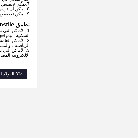
7.
يمكن تخصيص با
8. يمكن أن ترسو مع التحكم في الوصول المختلفة.
9. يمكن تخصيص الشعار.
تطبيق Flap Turnstile لجميع أنواع الأماكن العامة التي تتطلب مرور المشاة بشكل منظم
1. الأماكن التي
السكنية ، ومواقع ا
2. الأماكن العا
الرياضية ، والمسا
3. الأماكن التي
الإلكترونية المضا
304 الفولاذ المقاوم للصدأ رفرف الحاجز الباب الدوار