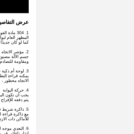
عرض التفاصي
1. 304 مادة الفولاذ المقاوم للصدأ
كما لو كان جديدً
2. مؤشر الاتجاه
جسم الآلة مصنوع 
ومقاومة للتصادم.
3. لوحة أم ذكية قوية
يمكنه قراءة البطاقات في كلا الا
الاتجاه محظور ، 
4. حركة البوابة
يجب أن تكون البوا
يتم دفعه للإفراج 
5. ذاكرة شريط قراءة البطاقة تحسن الكفاءة
للأماكن ذات الازد
6. التعدي موجه الأشعة تحت الحمراء
إنذار تلقائي في 