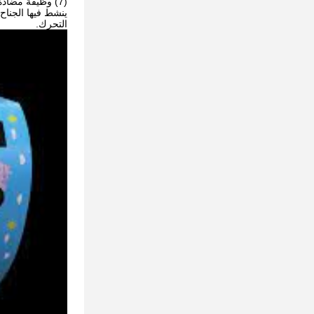
(7) وظيفة مضادة للقرص ومضادة للتصادم:
ينشط فيها الجنا
التحرك.