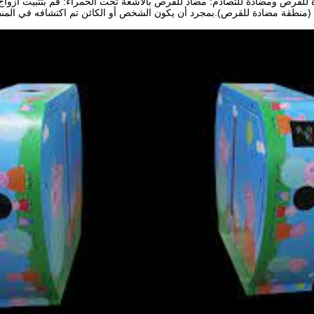
مضاد للقرص بالأشعة تحت الحمراء: قم بتثبيت أزواج
ح (منطقة مضادة للقرص).بمجرد أن يكون الشخص أو الكائن
تم اكتشافه في المنط