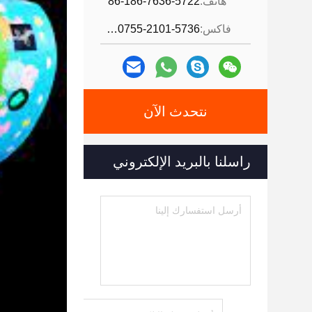
هاتف:
86-186-7636-5722
فاكس:
86-0755-2101-5736
نتحدث الآن
راسلنا بالبريد الإلكتروني