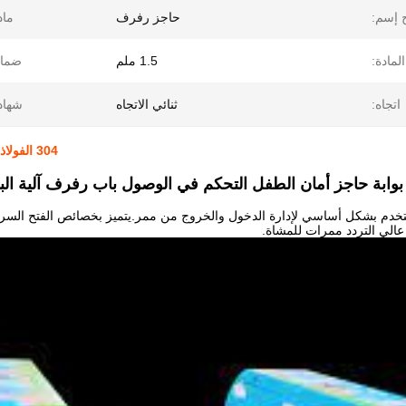
 إسم:
حاجز رفرف
ماد
مادة:
1.5 ملم
ضمان
اتجاه:
ثنائي الاتجاه
شهاد
304 الفولاذ المقاوم للصدأ روضة الأطفال سوينغ بوابة حاجز ثنائي الاتجاه
ابة حاجز أمان الطفل التحكم في الوصول باب رفرف آلية الباب
خدم بشكل أساسي لإدارة الدخول والخروج من
ممر.يتميز بخصائص الفتح السري
الي التردد
ممرات للمشاة.