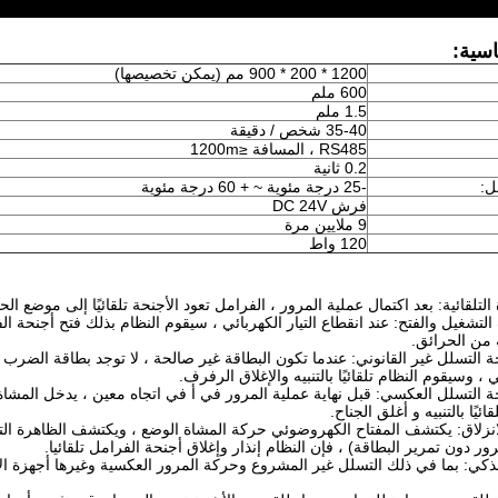
اسية:
1200 * 200 * 900 مم (يمكن تخصيصها)
600 ملم
1.5 ملم
35-40 شخص / دقيقة
RS485 ، المسافة ≤1200m
0.2 ثانية
ل:
-25 درجة مئوية ~ + 60 درجة مئوية
فرش DC 24V
9 ملايين مرة
120 واط
تعود الأجنحة تلقائيًا إلى موضع ال
فتح أجنحة الف
 من الحرائق.
الضرب ،
 ، وسيقوم النظام تلقائيًا بالتنبيه والإغلاق
الرفرف.
في اتجاه معين ، يدخل المشاة
يًا بالتنبيه و
أغلق الجناح.
الوضع ، ويكتشف الظاهرة الت
ور دون تمرير البطاقة) ، فإن النظام
إنذار وإغلاق أجنحة الفرامل تلقائيا.
أجهزة ال