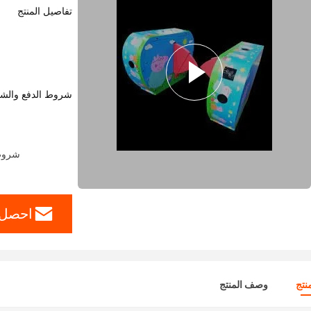
تفاصيل المنتج
شروط الدفع والش
شروط الدفع:  P ، T / T
احصل 
نتج
وصف المنتج