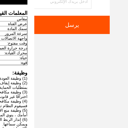
المعلمات القي
مقاس
عرض القناة
يرسل
سمك المادة
سرعة المرور
واجهة الاتصالات
وقت مفتوح:
درجة حرارة العم
محرك القيادة:
حياة:
قوة:
وظيفة:
(1) وظيفة العودة التلقائية: بعد اكتمال عملية المرور ، الفرامل
(2) وظيفة إيقاف التشغيل والفتح: عند انقطاع التيار الكهربائي ، سيقوم النظام بذلك
بمتطلبات الحماية
(3) وظيفة مكافحة التسلل غير القانوني: عندما تكون البطاقة غير صالحة ، لا توجد بطاقة
اختراقًا غير قانوني
(4) وظيفة مكافحة التسلل العكسي: قبل نهاية عملية المرور في أ
فسيقوم النظام تلقائ
(5) وظيفة منع الانزلاق: يكتشف المفتاح الكهروضوئي حركة المشاة
أمامك ، ينوي المر
(6) إنذار الربط الذكي: بما في ذلك التسلل غير المشروع وحركة المرور العكسية وغيرها
ويمكن سماعها.