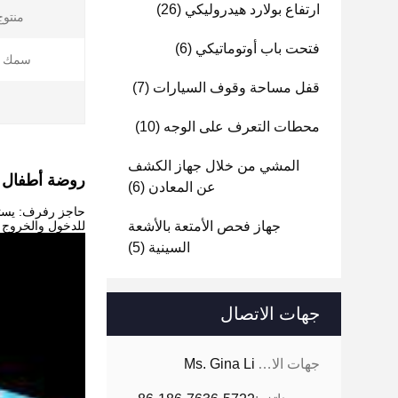
ارتفاع بولارد هيدروليكي
(26)
منتوج
فتحت باب أوتوماتيكي
(6)
سمك ال
قفل مساحة وقوف السيارات
(7)
محطات التعرف على الوجه
(10)
المشي من خلال جهاز الكشف
روضة أطفال بو
عن المعادن
(6)
حاجز رفرف: يست
جهاز فحص الأمتعة بالأشعة
للدخول والخروج ع
السينية
(5)
جهات الاتصال
جهات الاتصال:
Ms. Gina Li