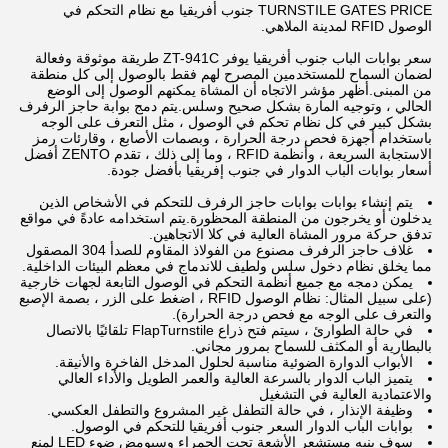
TURNSTILE GATES PRICE جنوب أفريقيا مع نظام التحكم في
الوصول RFID لمدينة الملاهي.
سعر بوابات الباب جنوب أفريقيا يوفر ZT-941C طريقة موثوقة وفعالة
لضمان السماح للمستخدمين المصرح لهم فقط بالوصول إلى كل منطقة
من المبنى.أظهر مؤشر الاتجاه أن المشاة يمكنهم الوصول إلى الوضع
الحالي ، وتوجيه المارة بشكل صحيح وسلس.يتم دمج بوابة حاجز الرفرف
بشكل كبير في كل نظام تحكم في الوصول ، مثل التعرف على الوجه
باستخدام أجهزة فحص درجة الحرارة ، وبصمات الأصابع ، وقارئات رمز
الاستجابة السريعة ، وأنظمة RFID ، وما إلى ذلك ، تقدم ZENTO أفضل
أسعار بوابات الباب الدوار في جنوب إفريقيا بأفضل جودة.
يتم إنشاء بوابات بوابات حاجز الرفرف للتحكم في الأشخاص الذين
يدخلون أو يخرجون من المنطقة المحظورة.يتم استخدامه عادةً في مواقع
تدفق حركة مرور المشاة العالية في كلا الاتجاهين.
غلاف حاجز الرفرف مصنوع من الفولاذ المقاوم للصدأ 304 المصقول
مما يخلق نظام دخول سلس ولطيف للاندماج في معظم البيئات الداخلية.
يمكن دمجه مع جميع أنظمة التحكم في الوصول التابعة لجهات خارجية
(على سبيل المثال: نظام الوصول RFID ، اضغط على الزر ، بصمة الإصبع
والتعرف على الوجه مع فحص درجة الحرارة).
في حالة الطوارئ ، سيتم فتح ذراع FlapTurnstile تلقائيًا بالاتصال
بالبطارية أو المكثف للسماح بمرور مجاني.
الأبواب الدوارة الضوئية مناسبة لحلول المدخل الفاخرة والأنيقة.
يتميز الباب الدوار بالسرعة العالية والعمر الطويل والأداء العالي
والاعتمادية العالية في التشغيل
وظيفة الإنذار ، في حالة التطفل غير المشروع والتطفل العكسي.
بوابات الباب الدوار السعر جنوب أفريقيا للتحكم في الوصول.
سوف ينبه مستشعر الأشعة تحت الحمراء وسيومض ضوء LED لمنع