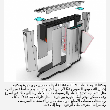
يمكننا تقديم خدمات OEM و ODM.لدينا مصممين ذوي خبرة يمكنهم
إكمال التخصيص العميق وفقًا لأي من احتياجاتك.سنوفر سلسلة من المواد
مثل التصاميم ثلاثية الأبعاد والرسومات ذات الأبعاد وما إلى ذلك في أسرع
وقت ممكن.نوفر أيضًا أجهزة بيومترية ، مثل قارئات بطاقة IC / ID ،
وماسحات بصمات الأصابع ، وماسحات رمز الاستجابة السريعة ،
وكاميرات التعرف على الوجوه ، وما إلى ذلك.