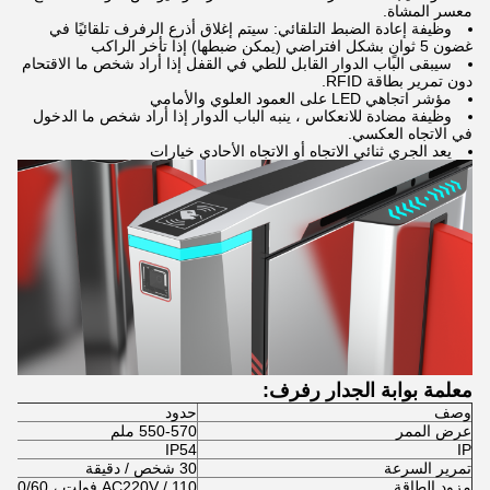
معسر المشاة.
وظيفة إعادة الضبط التلقائي: سيتم إغلاق أذرع الرفرف تلقائيًا في
غضون 5 ثوانٍ بشكل افتراضي (يمكن ضبطها) إذا تأخر الراكب
سيبقى الباب الدوار القابل للطي في القفل إذا أراد شخص ما الاقتحام
دون تمرير بطاقة RFID.
مؤشر اتجاهي LED على العمود العلوي والأمامي
وظيفة مضادة للانعكاس ، ينبه الباب الدوار إذا أراد شخص ما الدخول
في الاتجاه العكسي.
يعد الجري ثنائي الاتجاه أو الاتجاه الأحادي خيارات
معلمة بوابة الجدار رفرف:
وصف
حدود
عرض الممر
550-570 ملم
IP54
IP
تمرير السرعة
30 شخص / دقيقة
مزود الطاقة
AC220V / 110 فولت ، 50/60 هرتز