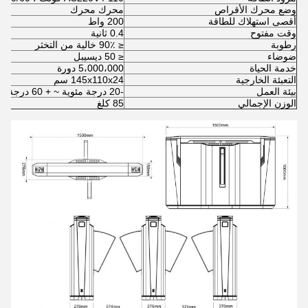
وضع محرك الأقراص
محرك محرك
أقصى استهلاك للطاقة
200 واط
وقت مفتوح
0.4 ثانية
رطوبة
≤ 90٪ خالية من التخثر
ضوضاء
≤ 50 ديسيبل
خدمة الحياة
5،000،000 دورة
التعبئة الخارجية
145x110x24 سم
بيئة العمل
-20 درجة مئوية ~ + 60 درجة مئوية
الوزن الإجمالي
85 كلغ