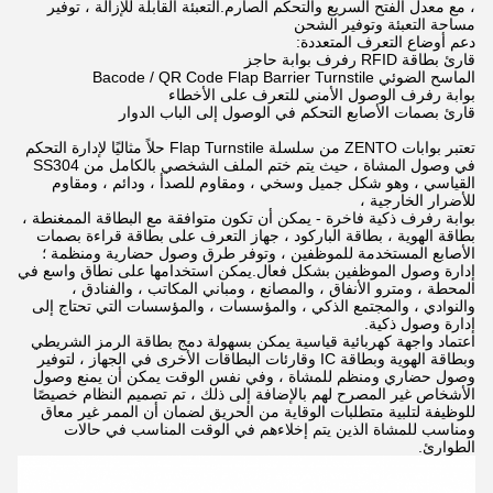
، مع معدل الفتح السريع والتحكم الصارم.التعبئة القابلة للإزالة ، توفير
مساحة التعبئة وتوفير الشحن
دعم أوضاع التعرف المتعددة:
قارئ بطاقة RFID رفرف بوابة حاجز
الماسح الضوئي Bacode / QR Code Flap Barrier Turnstile
بوابة رفرف الوصول الأمني ​​للتعرف على الأخطاء
قارئ بصمات الأصابع التحكم في الوصول إلى الباب الدوار
تعتبر بوابات ZENTO من سلسلة Flap Turnstile حلاً مثاليًا لإدارة التحكم
في وصول المشاة ، حيث يتم ختم الملف الشخصي بالكامل من SS304
القياسي ، وهو شكل جميل وسخي ، ومقاوم للصدأ ، ودائم ، ومقاوم
للأضرار الخارجية ،
بوابة رفرف ذكية فاخرة - يمكن أن تكون متوافقة مع البطاقة الممغنطة ،
بطاقة الهوية ، بطاقة الباركود ، جهاز التعرف على بطاقة قراءة بصمات
الأصابع المستخدمة للموظفين ، وتوفر طرق وصول حضارية ومنظمة ؛
إدارة وصول الموظفين بشكل فعال.يمكن استخدامها على نطاق واسع في
المحطة ، ومترو الأنفاق ، والمصانع ، ومباني المكاتب ، والفنادق ،
والنوادي ، والمجتمع الذكي ، والمؤسسات ، والمؤسسات التي تحتاج إلى
إدارة وصول ذكية.
اعتماد واجهة كهربائية قياسية يمكن بسهولة دمج بطاقة الرمز الشريطي
وبطاقة الهوية وبطاقة IC وقارئات البطاقات الأخرى في الجهاز ، لتوفير
وصول حضاري ومنظم للمشاة ، وفي نفس الوقت يمكن أن يمنع وصول
الأشخاص غير المصرح لهم بالإضافة إلى ذلك ، تم تصميم النظام خصيصًا
للوظيفة لتلبية متطلبات الوقاية من الحريق لضمان أن الممر غير معاق
ومناسب للمشاة الذين يتم إخلاءهم في الوقت المناسب في حالات
الطوارئ.