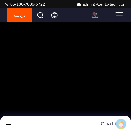
86-186-7636-5722
admin@zento-tech.com
دردشة
Gina Li