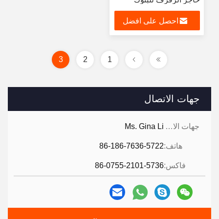
والفنادق
احصل على افضل
سعر
3
2
1
جهات الاتصال
جهات الاتصال:
Ms. Gina Li
هاتف:
86-186-7636-5722
فاكس:
86-0755-2101-5736